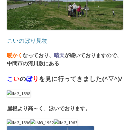
こいのぼり見物
暖かく
なっており、
晴天
が続いておりますので、
中間市の河川敷にある
こ
い
の
ぼ
り
を見に行ってきました(^▽^)/
屋根より高～く、泳いでおります。