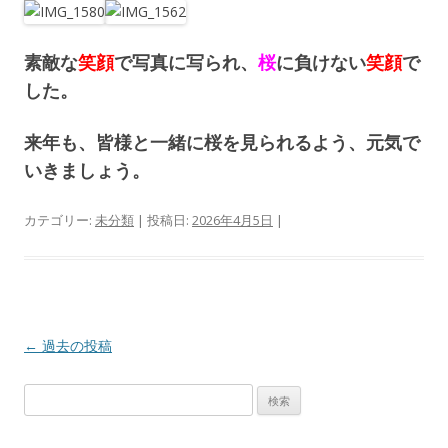
素敵な
笑顔
で写真に写られ、
桜
に負けない
笑顔
で
した。
来年も、皆様と一緒に桜を見られるよう、元気で
いきましょう。
カテゴリー:
未分類
| 投稿日:
2026年4月5日
|
投
←
過去の投稿
稿
検
ナ
索
ビ
: