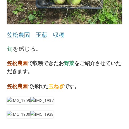
笠松農園 玉葱 収穫
旬
を感じる。
笠松農園
で収穫できたお
野菜
をご紹介させていた
だきます。
笠松農園
で採れた
玉ねぎ
です。