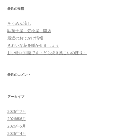
ゲ
最近の投稿
ー
シ
そうめん流し
ョ
駄菓子屋 笠松屋 開店
ン
最近のおでかけ情報
きれいな花を咲かせましょう
甘い物は別腹です・どら焼き風こいのぼり・
最近のコメント
アーカイブ
2026年7月
2026年6月
2026年5月
2026年4月