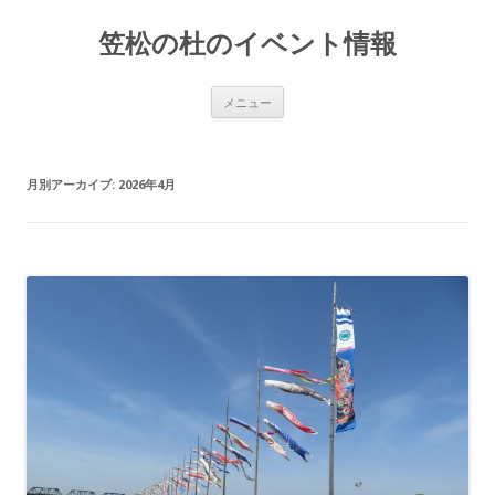
笠松の杜のイベント情報
コ
メニュー
ン
テ
ン
ツ
へ
月別アーカイブ:
2026年4月
移
動