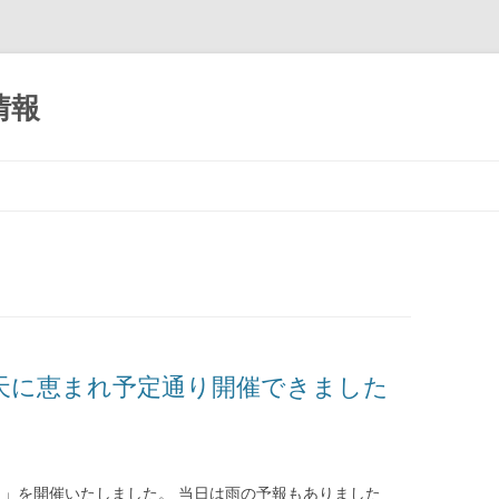
情報
コ
ン
テ
ン
ツ
へ
移
動
天に恵まれ予定通り開催できました
祭り」を開催いたしました。 当日は雨の予報もありました