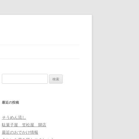
検
索
:
最近の投稿
そうめん流し
駄菓子屋 笠松屋 開店
最近のおでかけ情報