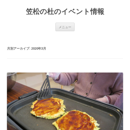
笠松の杜のイベント情報
コ
メニュー
ン
テ
ン
ツ
へ
月別アーカイブ:
2020年3月
移
動