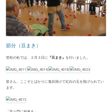
節分（豆まき）
笠松の杜では、２月３日に
『豆まき』
を行いました。
皆さん、ここぞとばかりに鬼目掛けて紅白の玉を投げられてい
ます。
「笑う門に福来る」