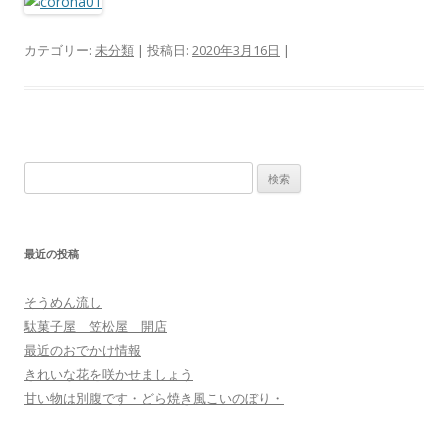
カテゴリー:
未分類
| 投稿日:
2020年3月16日
|
検
索
:
最近の投稿
そうめん流し
駄菓子屋 笠松屋 開店
最近のおでかけ情報
きれいな花を咲かせましょう
甘い物は別腹です・どら焼き風こいのぼり・