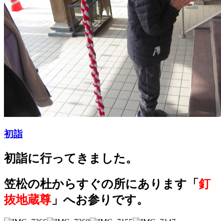
初詣
初詣に行ってきました。
笠松の杜からすぐの所にあります
「
釘
抜地蔵尊
」
へお参りです。