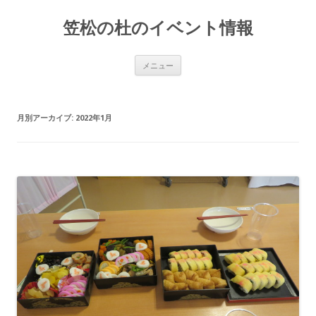
笠松の杜のイベント情報
コ
メニュー
ン
テ
ン
ツ
へ
月別アーカイブ:
2022年1月
移
動